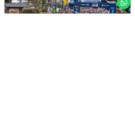
5 al 8 de
Noviembre
Asics K42 2026