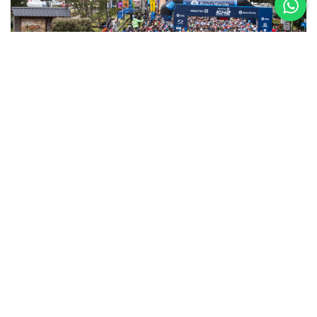
5 al 8 de
Noviembre
Asics K42 2026