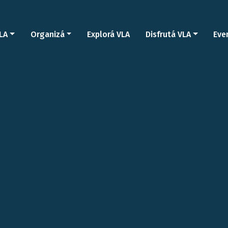
LA
Organizá
Explorá VLA
Disfrutá VLA
Eve