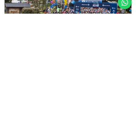
5 al 8 de
Noviembre
Asics K42 2026