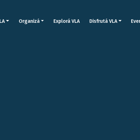
LA
Organizá
Explorá VLA
Disfrutá VLA
Eve