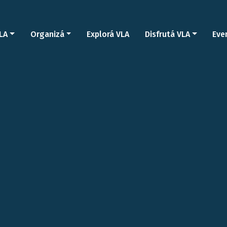
LA
Organizá
Explorá VLA
Disfrutá VLA
Eve