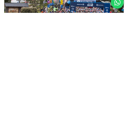
5 al 8 de
Noviembre
Asics K42 2026