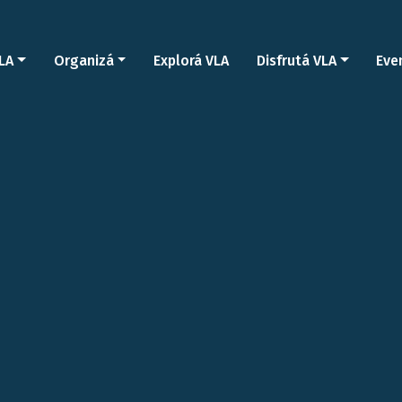
LA
Organizá
Explorá VLA
Disfrutá VLA
Eve