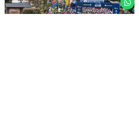
5 al 8 de
Noviembre
Asics K42 2026