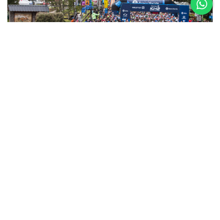
5 al 8 de
Noviembre
Asics K42 2026