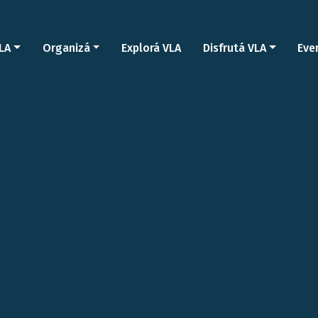
LA
Organizá
Explorá VLA
Disfrutá VLA
Eve