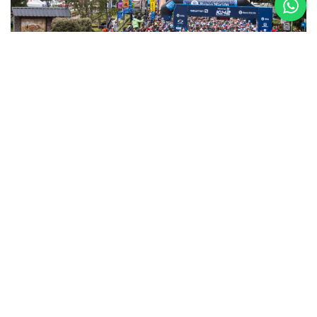
5 al 8 de
Noviembre
Asics K42 2026