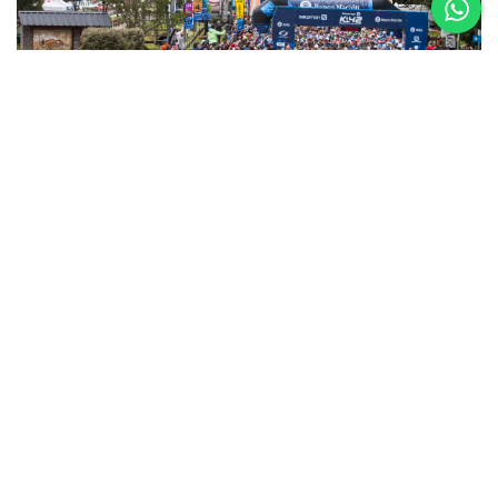
5 al 8 de
Noviembre
Asics K42 2026