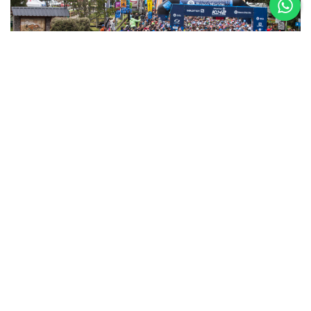
5 al 8 de
Noviembre
Asics K42 2026