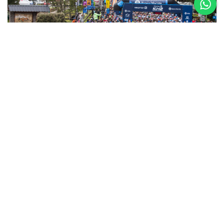
5 al 8 de
Noviembre
Asics K42 2026