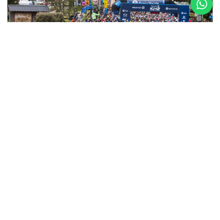
5 al 8 de
Noviembre
Asics K42 2026