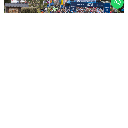
5 al 8 de
Noviembre
Asics K42 2026