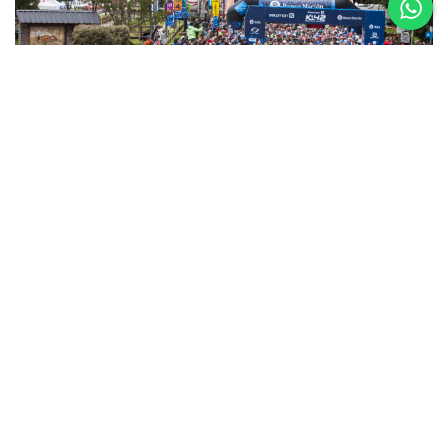
5 al 8 de
Noviembre
Asics K42 2026