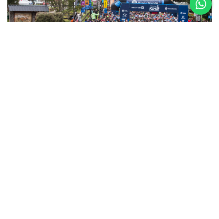
5 al 8 de
Noviembre
Asics K42 2026