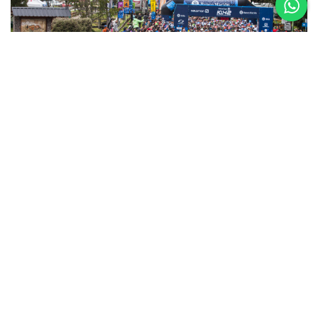
5 al 8 de
Noviembre
Asics K42 2026