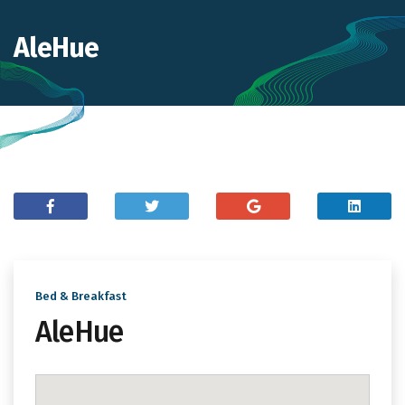
AleHue
Bed & Breakfast
AleHue