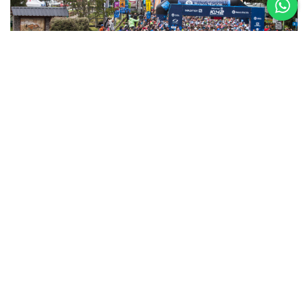
5 al 8 de
Noviembre
Asics K42 2026