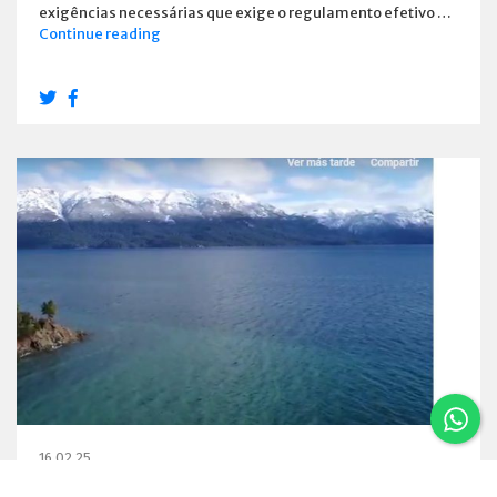
exigências necessárias que exige o regulamento efetivo …
Estabelecimentos
Continue reading
e
habilitou
os
Emprestadores
16.02.25
Um vôo por Villa La Angostura