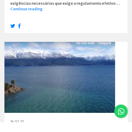
exigências necessárias que exige o regulamento efetivo …
Estabelecimentos
Continue reading
e
habilitou
os
Emprestadores
16.02.25
Um vôo por Villa La Angostura