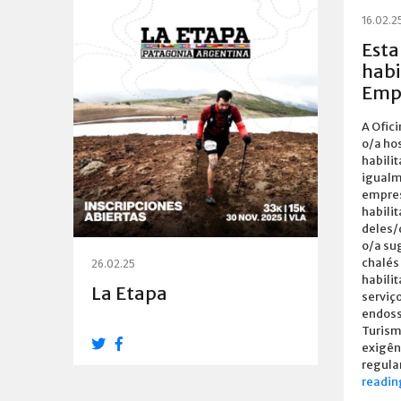
16.02.2
Esta
habi
Emp
A Ofic
o/a ho
habili
igualm
empres
habili
deles/
o/a su
chalés
26.02.25
habili
La Etapa
serviç
endoss
Turism
exigên
regula
readin