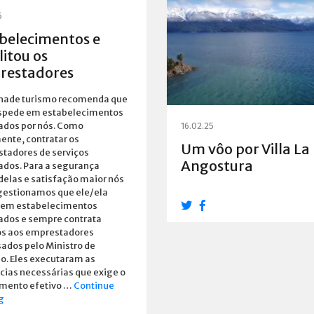
5
belecimentos e
litou os
restadores
inade turismo recomenda que
spede em estabelecimentos
tados por nós. Como
16.02.25
ente, contratar os
Um vôo por Villa La
tadores de serviços
Angostura
tados. Para a segurança
delas e satisfação maior nós
gestionamos que ele/ela
 em estabelecimentos
tados e sempre contrata
os aos emprestadores
ados pelo Ministro de
o. Eles executaram as
cias necessárias que exige o
mento efetivo …
Continue
Estabelecimentos
g
e