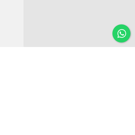
Institucional
Noticias
Regulamentos
Agenda de Eventos
Inversores
Contato
Estatísticas
Link de interesse
Guia de investimento