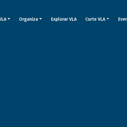
VLA
Organiza
Explorar VLA
Curte VLA
Eve