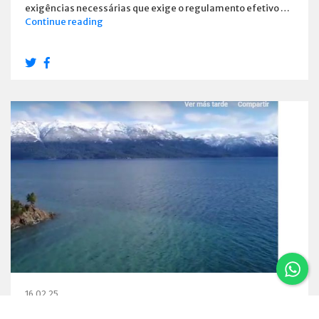
exigências necessárias que exige o regulamento efetivo …
Estabelecimentos
Continue reading
e
habilitou
os
Emprestadores
16.02.25
Um vôo por Villa La Angostura