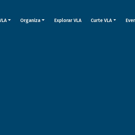
VLA
Organiza
Explorar VLA
Curte VLA
Eve