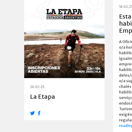
16.02.2
Esta
habi
Emp
A Ofic
o/a ho
habili
igualm
empres
habili
deles/
o/a su
chalés
26.02.25
habili
La Etapa
serviç
endoss
Turism
exigên
regula
readin