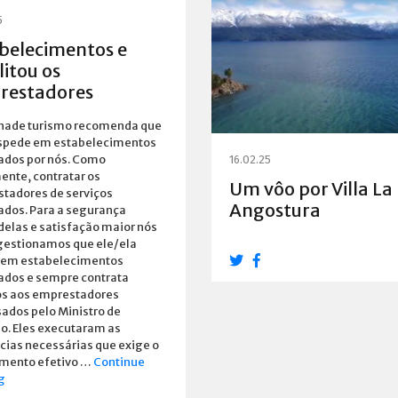
5
belecimentos e
litou os
restadores
inade turismo recomenda que
spede em estabelecimentos
tados por nós. Como
16.02.25
ente, contratar os
Um vôo por Villa La
tadores de serviços
Angostura
tados. Para a segurança
delas e satisfação maior nós
gestionamos que ele/ela
 em estabelecimentos
tados e sempre contrata
os aos emprestadores
ados pelo Ministro de
o. Eles executaram as
cias necessárias que exige o
mento efetivo …
Continue
Estabelecimentos
g
e