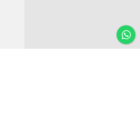
Institucional
Noticias
Regulamentos
Agenda de Eventos
Inversores
Contato
Estatísticas
Link de interesse
Guia de investimento