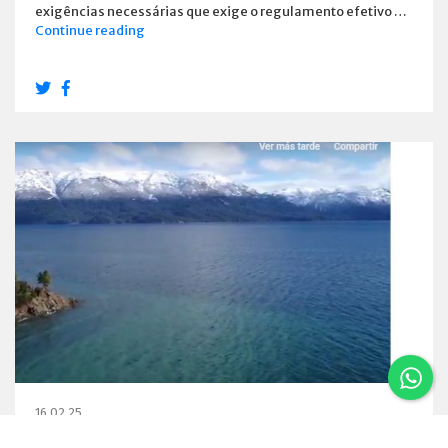
exigências necessárias que exige o regulamento efetivo …
Estabelecimentos
Continue reading
e
habilitou
os
Emprestadores
16.02.25
Um vôo por Villa La Angostura