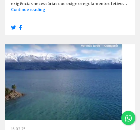
exigências necessárias que exige o regulamento efetivo …
Estabelecimentos
Continue reading
e
habilitou
os
Emprestadores
16.02.25
Um vôo por Villa La Angostura