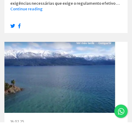
exigências necessárias que exige o regulamento efetivo …
Estabelecimentos
Continue reading
e
habilitou
os
Emprestadores
16.02.25
Um vôo por Villa La Angostura