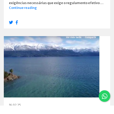
exigências necessárias que exige o regulamento efetivo …
Estabelecimentos
Continue reading
e
habilitou
os
Emprestadores
16.02.25
Um vôo por Villa La Angostura