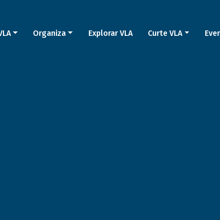
VLA
Organiza
Explorar VLA
Curte VLA
Eve