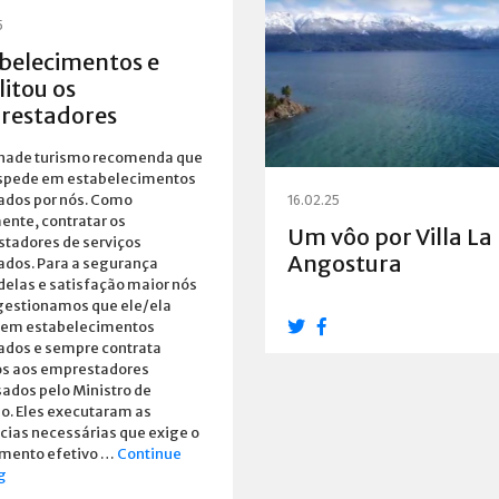
5
belecimentos e
litou os
restadores
inade turismo recomenda que
spede em estabelecimentos
tados por nós. Como
16.02.25
ente, contratar os
Um vôo por Villa La
tadores de serviços
Angostura
tados. Para a segurança
delas e satisfação maior nós
gestionamos que ele/ela
 em estabelecimentos
tados e sempre contrata
os aos emprestadores
ados pelo Ministro de
o. Eles executaram as
cias necessárias que exige o
mento efetivo …
Continue
Estabelecimentos
g
e