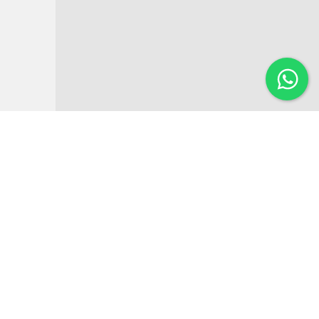
Institucional
Noticias
Regulamentos
Agenda de Eventos
Inversores
Contato
Estatísticas
Link de interesse
Guia de investimento