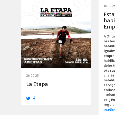
16.02.2
Esta
habi
Emp
A Ofic
o/a ho
habili
igualm
empres
habili
deles/
o/a su
chalés
26.02.25
habili
La Etapa
serviç
endoss
Turism
exigên
regula
readin