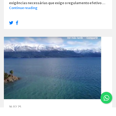
exigências necessárias que exige o regulamento efetivo …
Estabelecimentos
Continue reading
e
habilitou
os
Emprestadores
16.02.25
Um vôo por Villa La Angostura