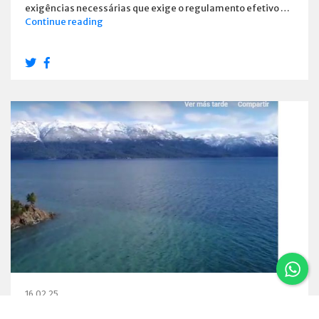
exigências necessárias que exige o regulamento efetivo …
Estabelecimentos
Continue reading
e
habilitou
os
Emprestadores
16.02.25
Um vôo por Villa La Angostura