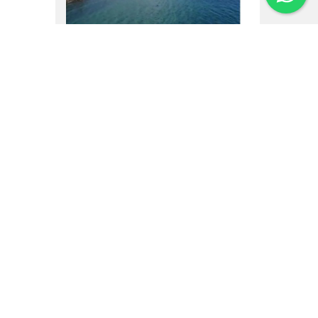
16.02.25
Um vôo por Villa La
Angostura
Institucional
Noticias
Regulamentos
Agenda de Eventos
Inversores
Contato