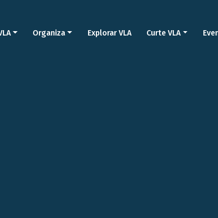
VLA
Organiza
Explorar VLA
Curte VLA
Eve