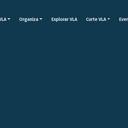
VLA
Organiza
Explorar VLA
Curte VLA
Eve