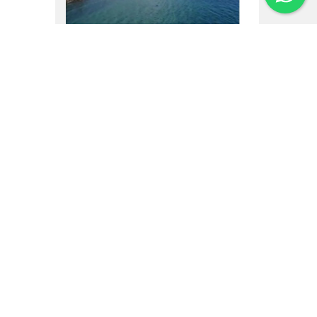
16.02.25
Um vôo por Villa La
Angostura
Institucional
Noticias
Regulamentos
Agenda de Eventos
Inversores
Contato