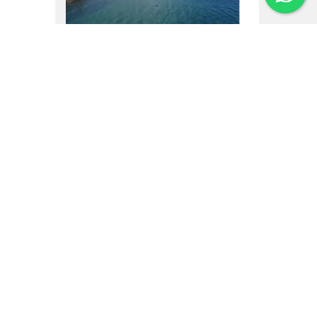
16.02.25
Um vôo por Villa La
Angostura
Institucional
Noticias
Regulamentos
Agenda de Eventos
Inversores
Contato