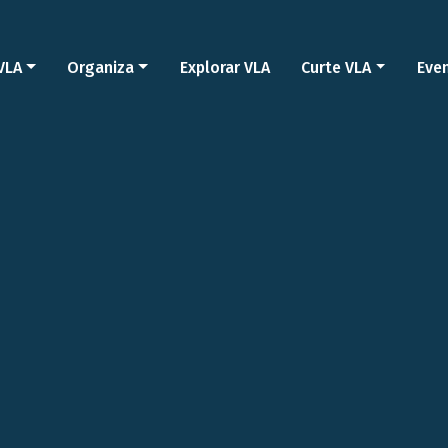
VLA
Organiza
Explorar VLA
Curte VLA
Eve