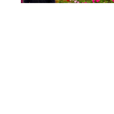
ANIVERSÁRIO DO POVOADO
Todos os 15 de maio comemora-se o aniversá