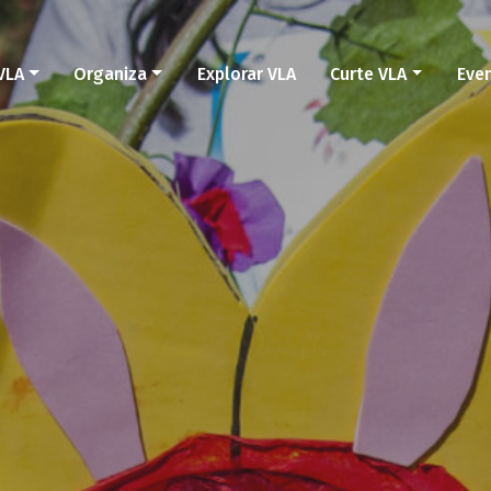
VLA
Organiza
Explorar VLA
Curte VLA
Eve