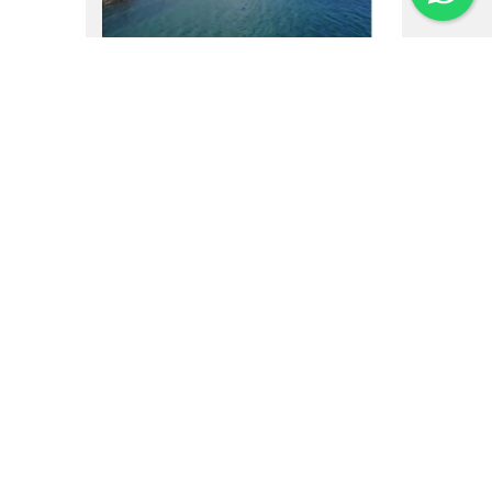
16.02.25
Um vôo por Villa La
Angostura
Institucional
Noticias
Regulamentos
Agenda de Eventos
Inversores
Contato