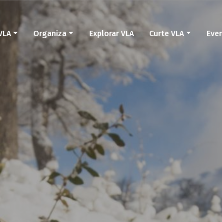
VLA
Organiza
Explorar VLA
Curte VLA
Eve