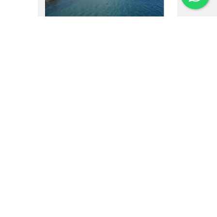
16.02.25
Um vôo por Villa La
Angostura
Institucional
Noticias
Regulamentos
Agenda de Eventos
Inversores
Contato