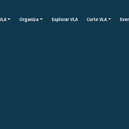
VLA
Organiza
Explorar VLA
Curte VLA
Eve