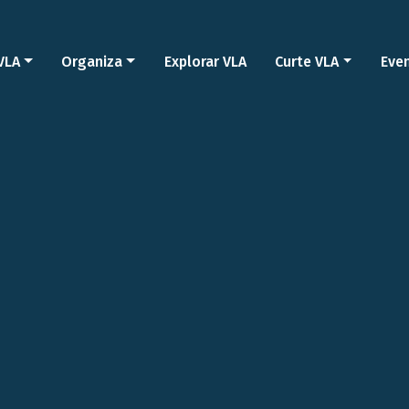
VLA
Organiza
Explorar VLA
Curte VLA
Eve