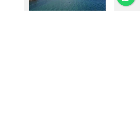
16.02.25
Um vôo por Villa La
Angostura
Institucional
Noticias
Regulamentos
Agenda de Eventos
Inversores
Contato