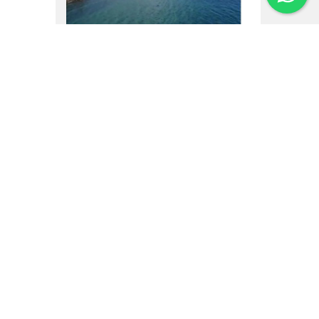
16.02.25
Um vôo por Villa La
Angostura
Institucional
Noticias
Regulamentos
Agenda de Eventos
Inversores
Contato