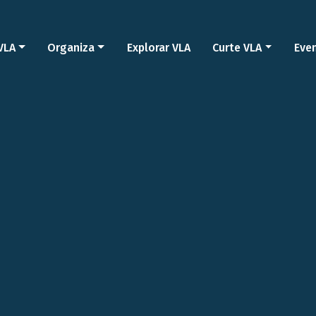
VLA
Organiza
Explorar VLA
Curte VLA
Eve