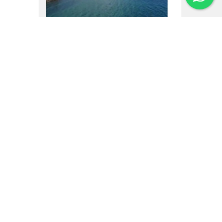
16.02.25
Um vôo por Villa La
Angostura
Institucional
Noticias
Regulamentos
Agenda de Eventos
Inversores
Contato