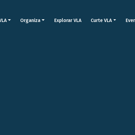
VLA
Organiza
Explorar VLA
Curte VLA
Eve