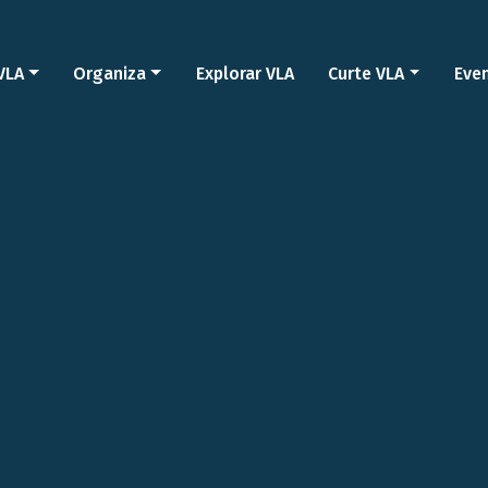
VLA
Organiza
Explorar VLA
Curte VLA
Eve