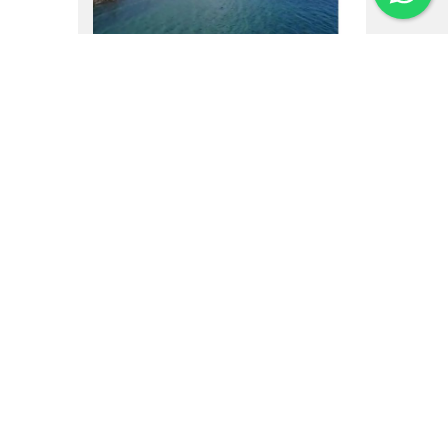
16.02.25
Um vôo por Villa La
Angostura
Institucional
Noticias
Regulamentos
Agenda de Eventos
Inversores
Contato