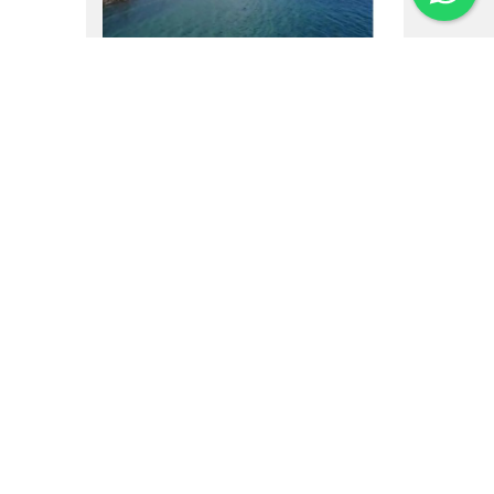
16.02.25
Um vôo por Villa La
Angostura
Institucional
Noticias
Regulamentos
Agenda de Eventos
Inversores
Contato