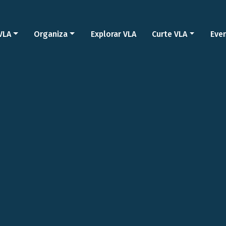
VLA
Organiza
Explorar VLA
Curte VLA
Eve