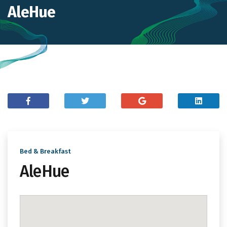
AleHue
Bed & Breakfast
AleHue