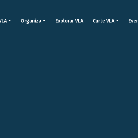
VLA
Organiza
Explorar VLA
Curte VLA
Eve