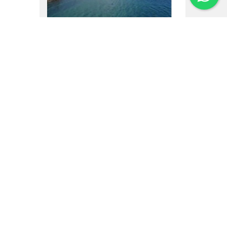
16.02.25
Um vôo por Villa La
Angostura
Institucional
Noticias
Regulamentos
Agenda de Eventos
Inversores
Contato