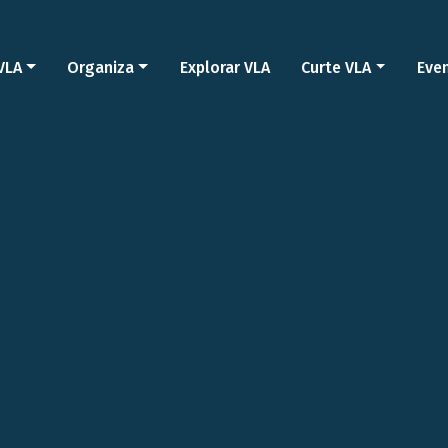
VLA
Organiza
Explorar VLA
Curte VLA
Eve