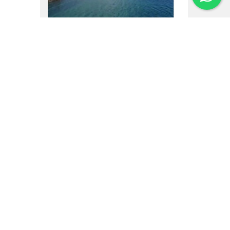
16.02.25
Um vôo por Villa La
Angostura
Institucional
Noticias
Regulamentos
Agenda de Eventos
Inversores
Contato