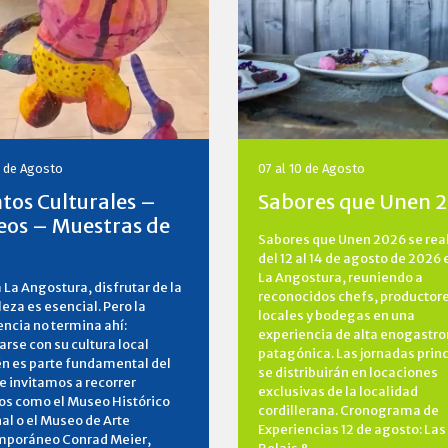
0 de Agosto
07 al 10 de Agosto
tos Culturales –
Sabores que Unen 
os – Muestras de
Sabores que Unen 2026 se rea
del 12 al 14 de agosto de 2026 
La Angostura, reuniendo a
a La Angostura, disfrutar de la
reconocidos chefs, productor
eza es esencial. Pero la
locales y bodegas en una
encia no termina ahí:
experiencia de alta enogastr
rse con su cultura local
patagónica. Las jornadas prin
n es parte fundamental del
se distribuirán en locaciones
Te invitamos a recorrer
exclusivas de la localidad
os como el Museo Histórico
cordillerana. Cronograma de
al o el Museo de Arte
Experiencias 12 de agosto: Las
poráneo Conrad Meier,