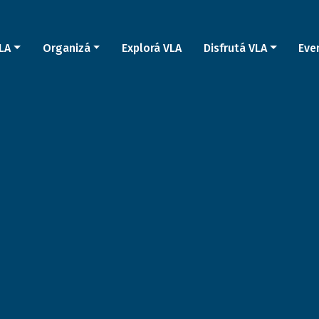
LA
Organizá
Explorá VLA
Disfrutá VLA
Eve