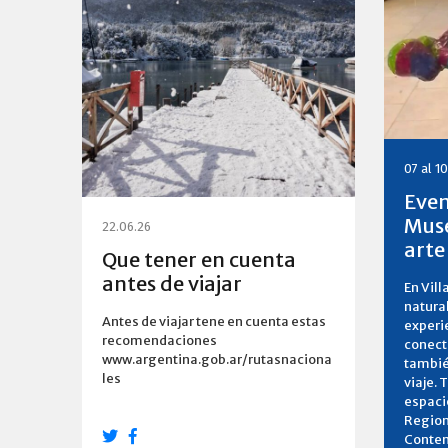
07 al 1
Even
Muse
22.06.26
arte
Que tener en cuenta
antes de viajar
En Vill
natural
Antes de viajar tene en cuenta estas
experi
recomendaciones
conecta
www.argentina.gob.ar/rutasnaciona
tambié
les
viaje. 
espaci
Region
Contem