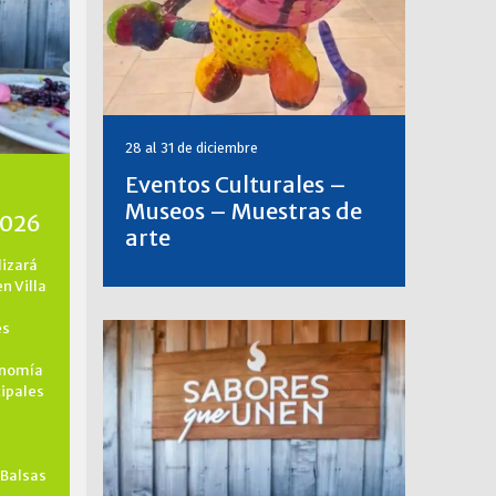
28 al 31 de diciembre
Eventos Culturales –
Museos – Muestras de
2026
arte
lizará
en Villa
es
onomía
cipales
 Balsas