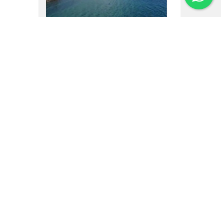
16.02.25
Um vôo por Villa La
Angostura
Institucional
Noticias
Regulamentos
Agenda de Eventos
Inversores
Contato