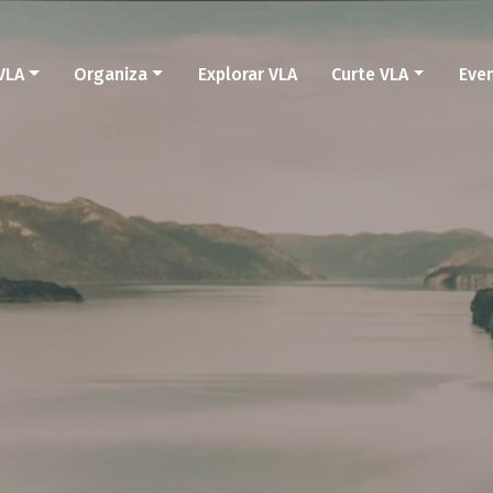
VLA
Organiza
Explorar VLA
Curte VLA
Eve