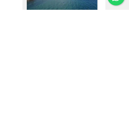
16.02.25
Um vôo por Villa La
Angostura
Institucional
Noticias
Regulamentos
Agenda de Eventos
Inversores
Contato