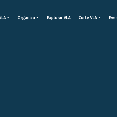
VLA
Organiza
Explorar VLA
Curte VLA
Eve